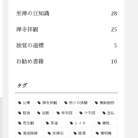
坐禅の豆知識
28
禅寺拝観
25
独覚の道標
5
お勧め書籍
10
タグ
公案
禅寺拝観
悟りの体験
無師独悟
粗食
法脈
単布団
十牛図
念仏
死生観
茶道
レイキ
硬枕
発達障碍
坐禅石
座蒲
無明庵