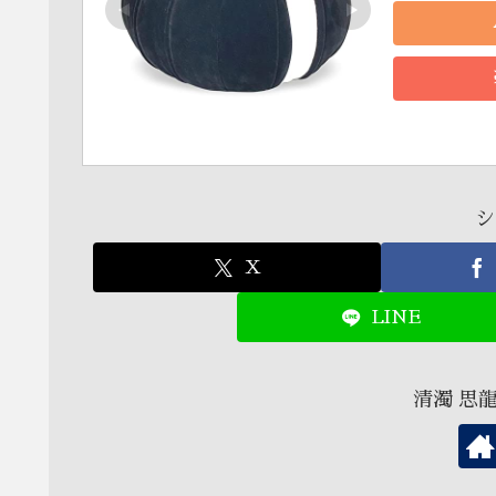
シ
X
LINE
清濁 思