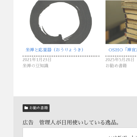
坐禅と応量器（おうりょうき）
OSHO「禅宣
2021年1月23日
2025年5月28日
坐禅の豆知識
お勧め書籍
お勧め書籍
広告 管理人が日用使いしている逸品。