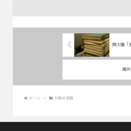
関大徹「
風外
ホーム
お勧め書籍