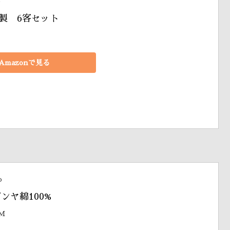
)
製　6客セット
Amazonで見る
o
ンヤ綿100% 
0M