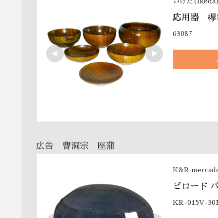
いけだ(Ikeda
応用器　欅
63087
広告 曹洞宗 座蒲
K&R mercad
ビロード パ
KR-015V-3