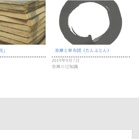
言」
坐禅と単布団（たんぶとん）
2019年9月7日
坐禅の豆知識