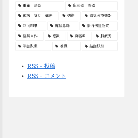
重箱 漆器
応量器 漆器
禅病 気功 偏差
剣術
磁気医療機器
四向四果
腕輪念珠
脳内伝達物質
座具自作
意欲
勇猛坐
脳疲労
半跏趺坐
唯識
結跏趺坐
RSS - 投稿
RSS - コメント