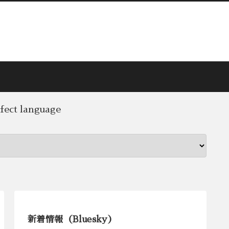
rfect language
新着情報（Bluesky）