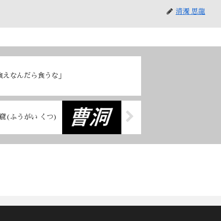
清濁 思龍
食えなんだら食うな」
窟(ふうがい くつ)