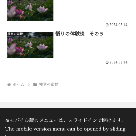
2024.02.14
悟りの体験談 その５
独覚の道標
2024.02.14
ホーム
独覚の道標
※モバイル版のメニューは、スライドインで開けます。
The mobile version menu can be opened by sliding