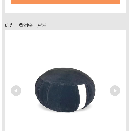
広告 曹洞宗 座蒲