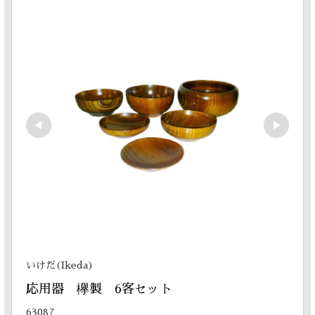
いけだ(Ikeda)
応用器　欅製　6客セット
63087