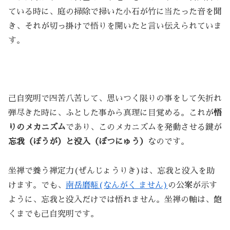
ている時に、庭の掃除で掃いた小石が竹に当たった音を聞
き、それが切っ掛けで悟りを開いたと言い伝えられていま
す。
己自究明で四苦八苦して、思いつく限りの事をして矢折れ
弾尽きた時に、ふとした事から真理に目覚める。これが
悟
りのメカニズム
であり、このメカニズムを発動させる鍵が
忘我（ぼうが）と
没入（ぼつにゅう）
なのです。
坐禅で養う禅定力(ぜんじょうりき)は、忘我と没入を助
けます。でも、
南岳磨甎(なんがく ません)
の公案が示す
ように、忘我と没入だけでは悟れません。坐禅の軸は、飽
くまでも己自究明です。