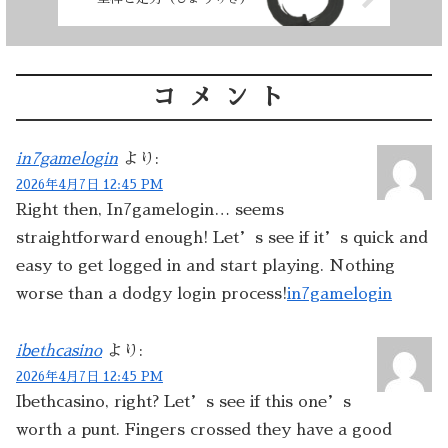
コメント
in7gamelogin
より:
2026年4月7日 12:45 PM
Right then, In7gamelogin… seems
straightforward enough! Let’s see if it’s quick and
easy to get logged in and start playing. Nothing
worse than a dodgy login process!
in7gamelogin
ibethcasino
より:
2026年4月7日 12:45 PM
Ibethcasino, right? Let’s see if this one’s
worth a punt. Fingers crossed they have a good