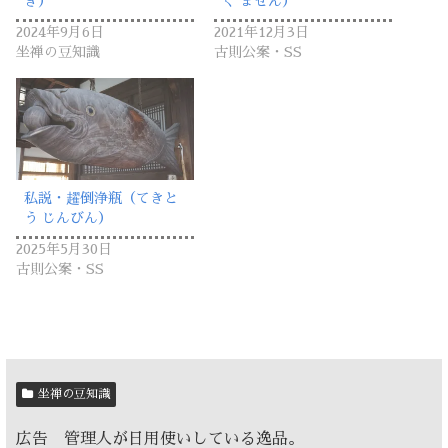
き）
く ません）
2024年9月6日
2021年12月3日
坐禅の豆知識
古則公案・SS
私説・趯倒浄瓶（てきと
う じんびん）
2025年5月30日
古則公案・SS
坐禅の豆知識
広告 管理人が日用使いしている逸品。