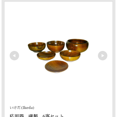
いけだ(Ikeda)
応用器　欅製　6客セット