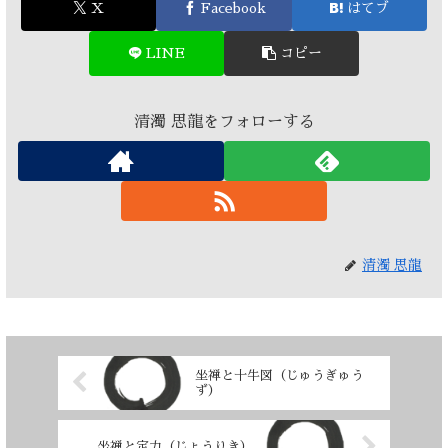
X
Facebook
はてブ
LINE
コピー
清濁 思龍をフォローする
清濁 思龍
坐禅と十牛図（じゅうぎゅう
ず）
坐禅と定力（じょうりき）