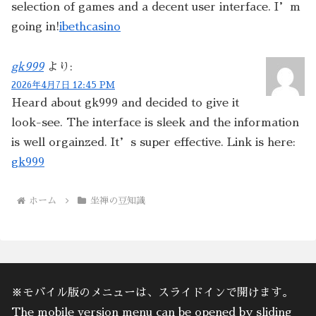
selection of games and a decent user interface. I’m
going in!
ibethcasino
gk999
より:
2026年4月7日 12:45 PM
Heard about gk999 and decided to give it
look-see. The interface is sleek and the information
is well orgainzed. It’s super effective. Link is here:
gk999
ホーム
坐禅の豆知識
※モバイル版のメニューは、スライドインで開けます。
The mobile version menu can be opened by sliding