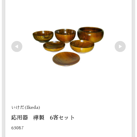
いけだ(Ikeda)
応用器　欅製　6客セット
63087