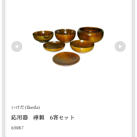
いけだ(Ikeda)
応用器　欅製　6客セット
63087