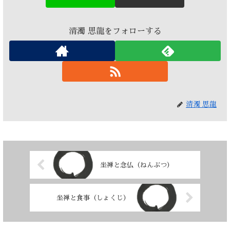
清濁 思龍をフォローする
清濁 思龍
坐禅と念仏（ねんぶつ）
坐禅と食事（しょくじ）