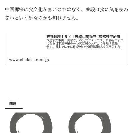
中国禅宗に食文化が無いのではなく、普段は食に気を使わ
ないという事なのかも知れません。
普茶料理｜食す｜黄檗山萬福寺 ‐京都府宇治市
黄檗宗大本山「萬福寺」の公式サイトです。京都府宇治市
にある日本三禅宗の一つ黄檗宗の大本山の寺院「萬福
寺」。日本では他に例が無い中国明朝様式を取り入れた禅
宗伽藍建築と数々の文化財。萬福寺で体験できる禅体験や
普茶料理についてもご案内しております...
www.obakusan.or.jp
関連