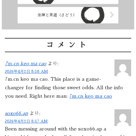
坐禅と茶道（さどう）
コメント
7m.cn keo ma cao
より:
2026年4月1日 8:18 AM
7m.cn keo ma cao. This place is a game-
changer for finding those sweet odds. All the info
you need. Right here man:
7m.cn keo ma cao
soxo66.ap
より:
2026年4月1日 8:17 AM
Been messing around with the soxo66.ap a