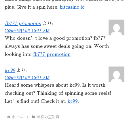
plus. Give it a spin here:
bitcasino.io
fb777 promotion
より:
2026年3月24日 10:53 AM
Who doesn’t love a good promotion? fb777
always has some sweet deals going on. Worth
looking into
fb777 promotion
kc99
より:
2026年3月24日 10:53 AM
Heard some whispers about kc99. Is it worth
checking out? Thinking of spinning some reels!
Let’s find out! Check it at:
kc99
.
ホーム
坐禅の豆知識