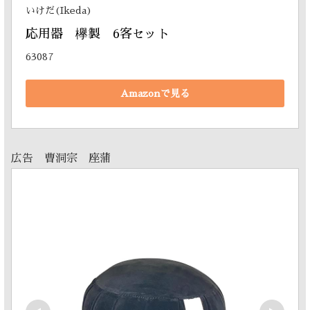
いけだ(Ikeda)
応用器　欅製　6客セット
63087
Amazonで見る
広告 曹洞宗 座蒲