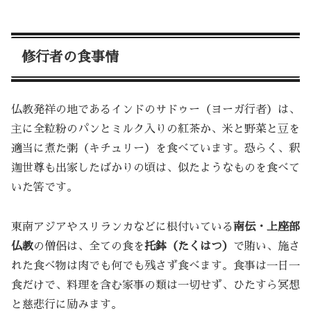
修行者の食事情
仏教発祥の地であるインドのサドゥー（ヨーガ行者）は、
主に全粒粉のパンとミルク入りの紅茶か、米と野菜と豆を
適当に煮た粥（キチュリー）を食べています。恐らく、釈
迦世尊も出家したばかりの頃は、似たようなものを食べて
いた筈です。
東南アジアやスリランカなどに根付いている
南伝・上座部
仏教
の僧侶は、全ての食を
托鉢（たくはつ）
で賄い、施さ
れた食べ物は肉でも何でも残さず食べます。食事は一日一
食だけで、料理を含む家事の類は一切せず、ひたすら冥想
と慈悲行に励みます。