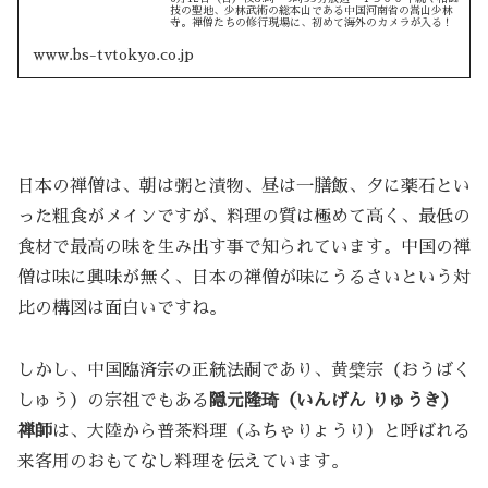
技の聖地、少林武術の総本山である中国河南省の嵩山少林
寺。禅僧たちの修行現場に、初めて海外のカメラが入る！
www.bs-tvtokyo.co.jp
日本の禅僧は、朝は粥と漬物、昼は一膳飯、夕に薬石とい
った粗食がメインですが、料理の質は極めて高く、最低の
食材で最高の味を生み出す事で知られています。中国の禅
僧は味に興味が無く、日本の禅僧が味にうるさいという対
比の構図は面白いですね。
しかし、中国臨済宗の正統法嗣であり、黄檗宗（おうばく
しゅう）の宗祖でもある
隠元隆琦（いんげん りゅうき）
禅師
は、大陸から普茶料理（ふちゃりょうり）と呼ばれる
来客用のおもてなし料理を伝えています。