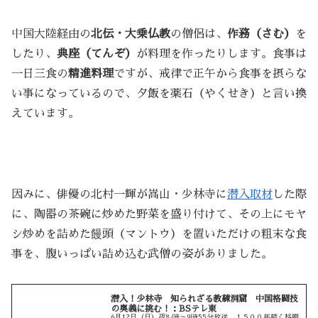
中国大陸経由の
北伝・大乗仏教
の僧侶は、
作務（さむ）
を
したり、
典座（てんぞ）
が料理を作ったりします。食事は
一日三食の
精進料理
ですが、戒律で正午から食事を摂らな
い事になっているので、夕飯を薬石（やくせき）と言い換
えています。
因みに、俳優の北村一輝が嵩山・少林寺に
潜入取材
した際
に、陶器の茶碗に炒めた野菜を盛り付けて、その上にモヤ
シ炒めを詰めた饅頭（マントウ）を置いただけの粗末な食
事を、腹いっぱい詰め込む武僧の姿がありました。
潜入！少林寺 知られざる教練洞窟 中国格闘技
の奥義に挑む！：BSテレ東
6月12日（日）夜8:時～9時55分放送 １５００年続く格闘