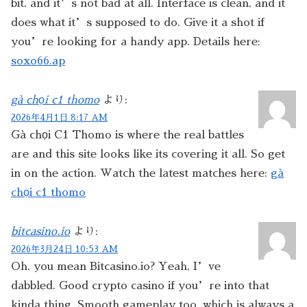
bit, and it’s not bad at all. Interface is clean, and it
does what it’s supposed to do. Give it a shot if
you’re looking for a handy app. Details here:
soxo66.ap
gà chọi c1 thomo
より:
2026年4月1日 8:17 AM
Gà chọi C1 Thomo is where the real battles
are and this site looks like its covering it all. So get
in on the action. Watch the latest matches here:
gà
chọi c1 thomo
bitcasino.io
より:
2026年3月24日 10:53 AM
Oh, you mean Bitcasino.io? Yeah, I’ve
dabbled. Good crypto casino if you’re into that
kinda thing. Smooth gameplay too, which is always a