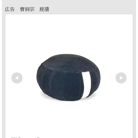
広告 曹洞宗 座蒲