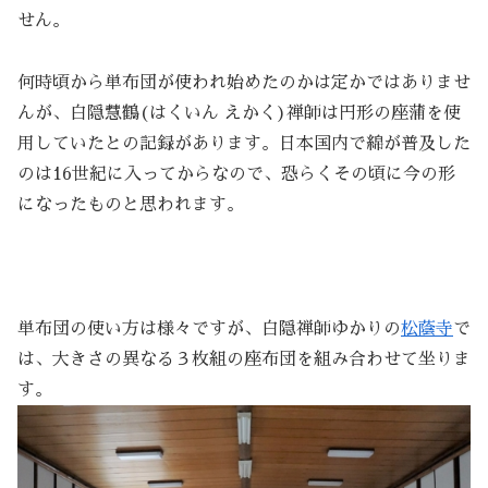
せん。
何時頃から単布団が使われ始めたのかは定かではありませ
んが、白隠慧鶴(はくいん えかく)禅師は円形の座蒲を使
用していたとの記録があります。日本国内で綿が普及した
のは16世紀に入ってからなので、恐らくその頃に今の形
になったものと思われます。
単布団の使い方は様々ですが、白隠禅師ゆかりの
松蔭寺
で
は、大きさの異なる３枚組の座布団を組み合わせて坐りま
す。