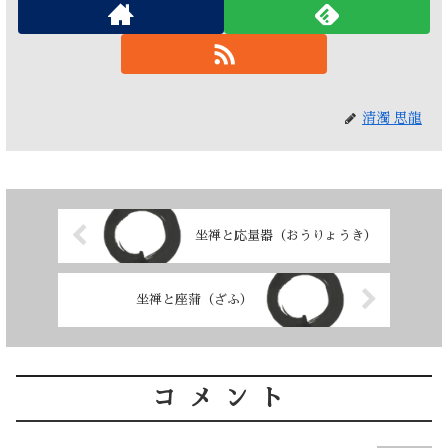
清濁 思龍
坐禅と応量器（おうりょうき）
坐禅と座蒲（ざふ）
コメント