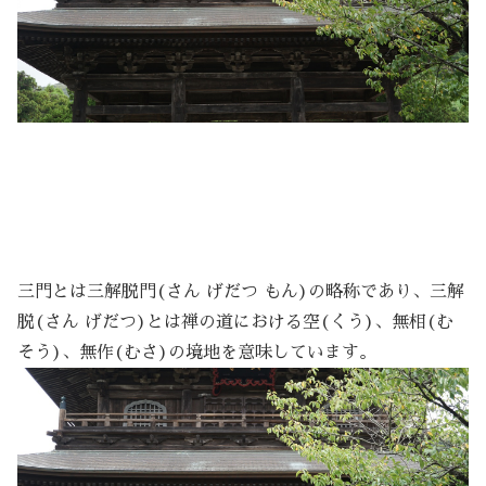
三門とは三解脱門(さん げだつ もん)の略称であり、三解
脱(さん げだつ)とは禅の道における空(くう)、無相(む
そう)、無作(むさ)の境地を意味しています。