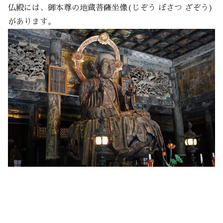
仏殿には、御本尊の地蔵菩薩坐像(じぞう ぼさつ ざぞう)
があります。