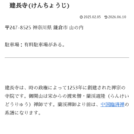
建長寺(けんちょうじ)
2025.02.05
2026.06.10
〒247-8525 神奈川県 鎌倉市 山の内
駐車場：有料駐車場がある。
建長寺は、時の政権によって1253年に創建された禅宗の
寺院です。御開山は宋からの渡来僧・蘭渓道隆（らんけい
どうりゅう）禅師です。蘭渓禅師より前は、
中国臨済禅
の
系譜になります。