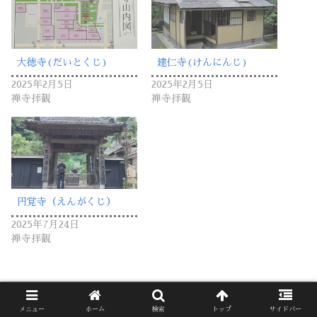
大徳寺(だいとくじ)
建仁寺(けんにんじ)
2025年2月5日
2025年2月5日
禅寺拝観
禅寺拝観
円覚寺（えんがくじ）
2025年7月24日
禅寺拝観
メニュー
ホーム
検索
トップ
サイドバー