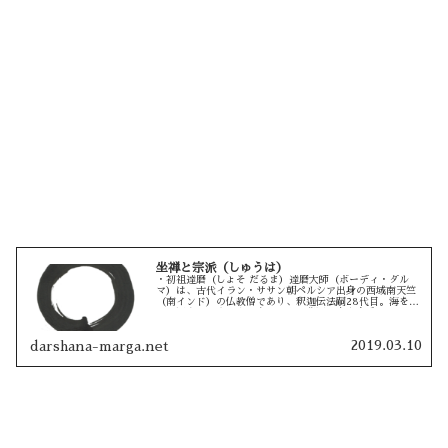
坐禅と宗派（しゅうは）
・初祖達磨（しょそ だるま）達磨大師（ボーディ・ダル
マ）は、古代イラン・ササン朝ペルシア出身の西域南天竺
（南インド）の仏教僧であり、釈迦伝法嗣28代目。海を渡
り、河南省は崇山少林寺（のちに曹洞正宗を名乗る）にて
面壁坐禅を九年行い、大悟徹底し...
2019.03.10
darshana-marga.net