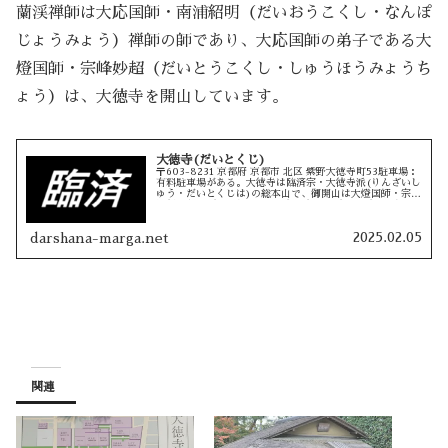
蘭渓禅師は大応国師・南浦紹明（だいおうこくし・なんぽ
じょうみょう）禅師の師であり、大応国師の弟子である大
燈国師・宗峰妙超（だいとうこくし・しゅうほうみょうち
ょう）は、大徳寺を開山しています。
大徳寺(だいとくじ)
〒603-8231 京都府 京都市 北区 紫野大徳寺町53駐車場：
有料駐車場がある。大徳寺は臨済宗・大徳寺派(りんざいし
ゅう・だいとくじは)の総本山で、御開山は大燈国師・宗峰
妙超(だいとう こくし・しゅうほう みょうちょう)です。
大燈国師の...
2025.02.05
darshana-marga.net
関連