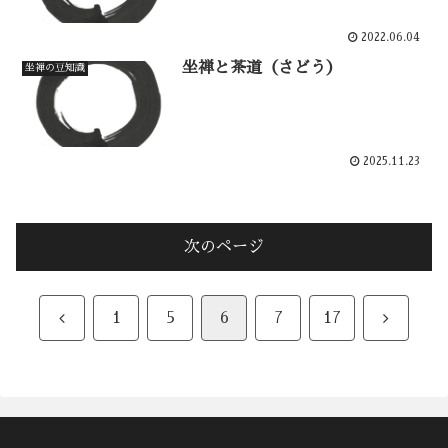
2022.06.04
坐禅と茶道（さどう）
坐禅の豆知識
2025.11.23
次のページ
前
次
1
5
6
7
17
へ
へ