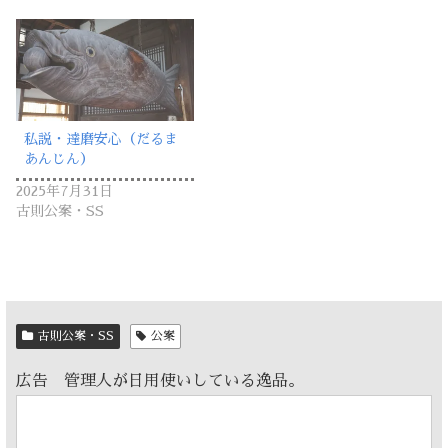
私説・達磨安心（だるま
あんじん）
2025年7月31日
古則公案・SS
古則公案・SS
公案
広告 管理人が日用使いしている逸品。