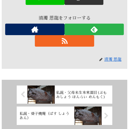
清濁 思龍をフォローする
清濁 思龍
私説・父母未生本来面目(ぶも
みしょう ほんらい めんもく)
私説・婆子焼庵（ばす しょう
あん）