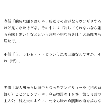
老僧「醜悪な開き直りや、形だけの謝罪ならウンザリする
ほど見てきたけどな。その中には『許してくれないなら謝
る意味も無い』などという意味不明な詩を吐く大馬鹿者も
居たぞ。」
小僧「う、うわぁ・・・どういう思考回路なんですか、そ
れ（汗）」
老僧「殺人鬼から仏弟子となったアングリマーラ（指の首
飾り）ことアヒンサーや、今昔物語の１９巻、第１４話の
主人公・源太夫のように、死をも厭わぬ贖罪の道を歩むな