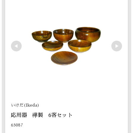
いけだ(Ikeda)
応用器　欅製　6客セット
63087