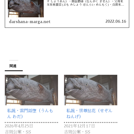
す しょうあん）・南嶽磨磚（なんがく ません）・父母未
生本来面目(ぶも みしょう ほんらい めんもく)・白雲未在
（はくうん みざい）・水上行話（すいじょうこう わ）・
雲門須弥（むもん し...
2022.06.16
darshana-marga.net
関連
私説・雲門話墮（うんも
私説・世尊拈花（せぞん
ん わだ）
ねんげ）
2026年4月25日
2021年12月17日
古則公案・SS
古則公案・SS